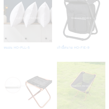
Add
Add
หมอน HO-PLL-5
เก้าอี้สนาม HO-FIE-9
to
to
Wish
Wish
list
list