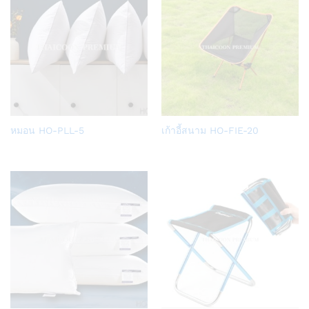
Add
Add
หมอน HO-PLL-5
เก้าอี้สนาม HO-FIE-20
to
to
Wish
Wish
list
list