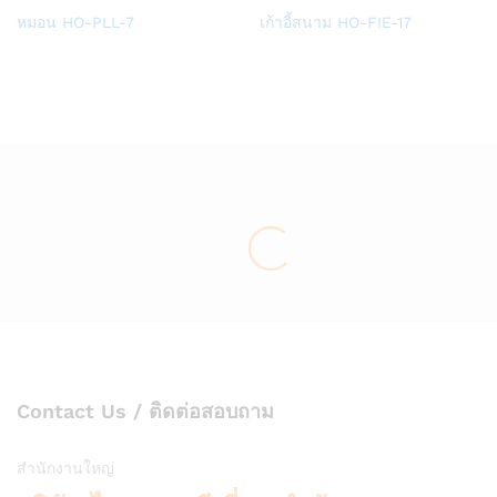
Add
Add
หมอน HO-PLL-7
เก้าอี้สนาม HO-FIE-17
to
to
Wish
Wish
list
list
Contact Us / ติดต่อสอบถาม
สำนักงานใหญ่