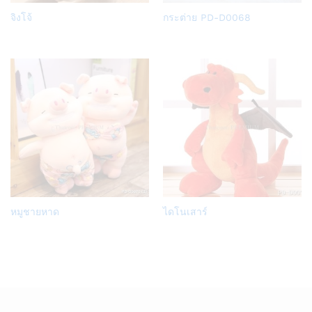
Add
Add
จิงโจ้
กระต่าย PD-D0068
to
to
Wish
Wish
list
list
Add
Add
หมูชายหาด
ไดโนเสาร์
to
to
Wish
Wish
list
list