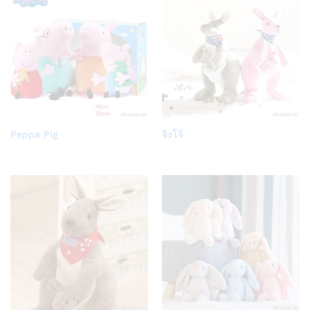
Add
Add
Peppa Pig
จิงโจ้
to
to
Wish
Wish
list
list