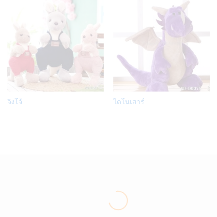
Add
Add
จิงโจ้
ไดโนเสาร์
to
to
Wish
Wish
list
list