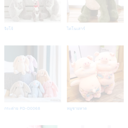
Add
Add
จิงโจ้
ไดโนเสาร์
to
to
Wish
Wish
list
list
Add
Add
กระต่าย PD-D0068
หมูชายหาด
to
to
Wish
Wish
list
list