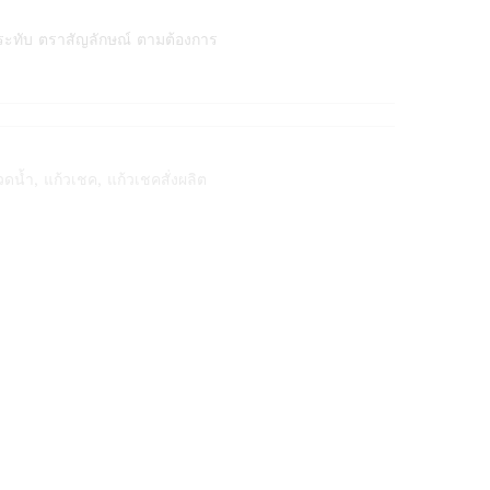
ระทับ ตราสัญลักษณ์ ตามต้องการ
วดน้ำ
,
แก้วเชค
,
แก้วเชคสั่งผลิต