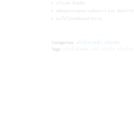
แก้วเชค สั่งผลิต
ผลิตทุกแบบทุกความต้องการ และ ติดตราป
สนใจโปรดติดต่อฝ่ายขาย
Categories:
แก้วน้ำขวดน้ำ
,
แก้วเชค
Tags:
เเก้วน้ำสั่งผลิต
,
แก้ว
,
แก้วน้ำ
,
แก้วน้ำข