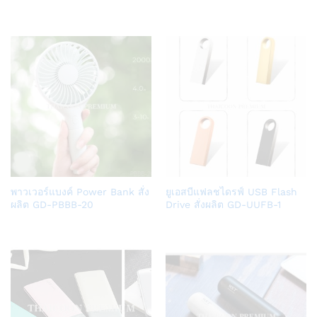
Wish
Wish
list
list
Add
Add
พาวเวอร์แบงค์ Power Bank สั่ง
ยูเอสบีแฟลชไดรฟ์ USB Flash
to
to
ผลิต GD-PBBB-20
Drive สั่งผลิต GD-UUFB-1
Wish
Wish
list
list