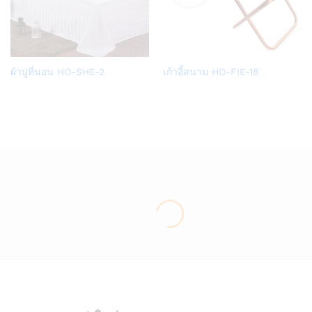
Add
Add
ผ้าปูที่นอน HO-SHE-2
เก้าอี้สนาม HO-FIE-18
to
to
Wish
Wish
list
list