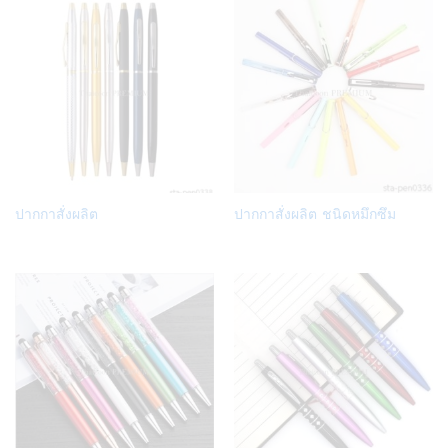
Add
Add
ปากกาสั่งผลิต
ปากกาสั่งผลิต ชนิดหมึกซึม
to
to
Wish
Wish
list
list