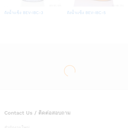
Add
Add
ถังน้ำเเข็ง BEV-IBC-3
ถังน้ำเเข็ง BEV-IBC-5
to
to
Wish
Wish
list
list
Contact Us / ติดต่อสอบถาม
สำนักงานใหญ่