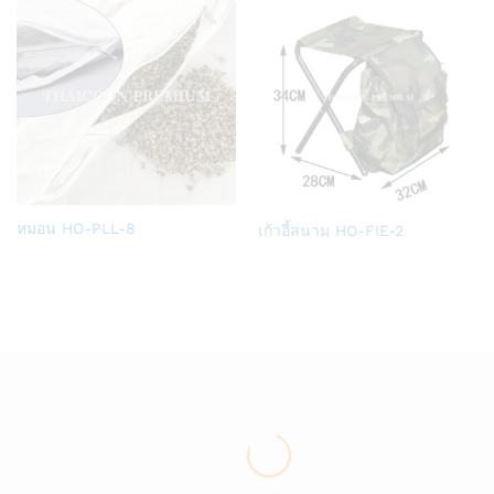
Add
Add
หมอน HO-PLL-8
เก้าอี้สนาม HO-FIE-2
to
to
Wish
Wish
list
list