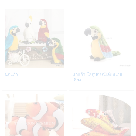
to
to
Wish
Wish
list
list
Add
Add
นกแก้ว
นกแก้ว ใส่อุปกรณ์เลียนแบบ
to
to
เสียง
Wish
Wish
list
list