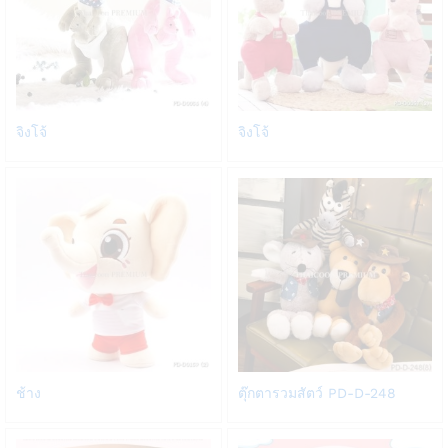
Add
Add
จิงโจ้
จิงโจ้
to
to
Wish
Wish
list
list
Add
Add
ช้าง
ตุ๊กตารวมสัตว์ PD-D-248
to
to
Wish
Wish