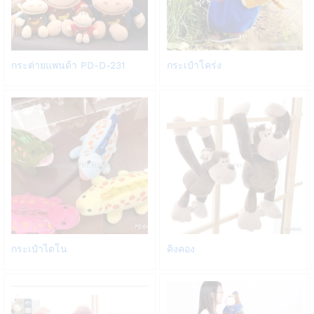
Add
Add
กระต่ายแพนด้า PD-D-231
กระเป๋าโคร่ง
to
to
Wish
Wish
list
list
Add
Add
กระเป๋าไดโน
คิงคอง
to
to
Wish
Wish
list
list