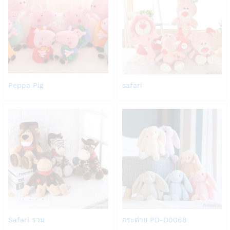
Add
Add
Peppa Pig
safari
to
to
Wish
Wish
list
list
Add
Add
Safari รวม
กระต่าย PD-D0068
to
to