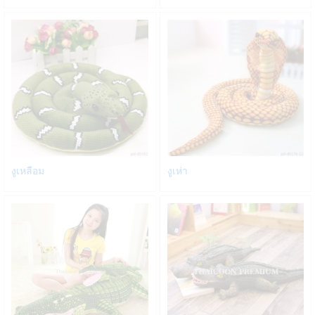
Wish
Wish
list
list
Add
Add
งูเหลือม
งูเห่า
to
to
Wish
Wish
list
list