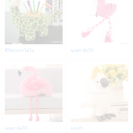
Add
Add
ที่ใส่ปากกาไดโน
นกฟรามิงโก้
to
to
Wish
Wish
list
list
Add
Add
นกฟรามิงโก้
นกแก้ว