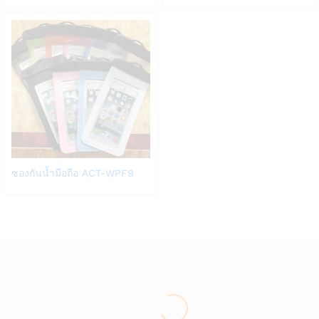
Wish
Wish
list
list
Add
ซองกันน้ำมือถือ ACT-WPF9
to
Wish
list