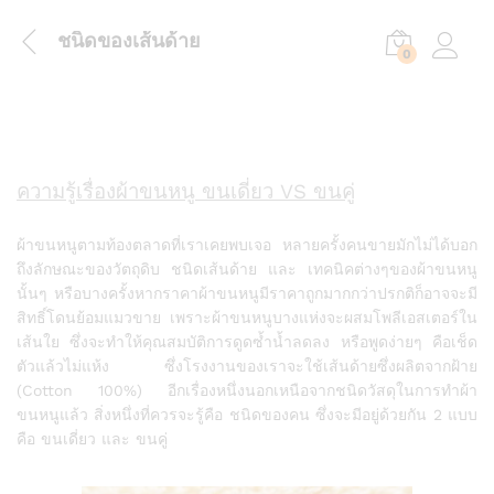
ชนิดของเส้นด้าย
0
Log in
ความรู้เรื่องผ้าขนหนู ขนเดี่ยว VS ขนคู่
ผ้าขนหนูตามท้องตลาดที่เราเคยพบเจอ หลายครั้งคนขายมักไม่ได้บอก
ถึงลักษณะของวัตถุดิบ ชนิดเส้นด้าย และ เทคนิคต่างๆของผ้าขนหนู
นั้นๆ หรือบางครั้งหากราคาผ้าขนหนูมีราคาถูกมากกว่าปรกติก็อาจจะมี
สิทธิ์โดนย้อมแมวขาย เพราะผ้าขนหนูบางแห่งจะผสมโพลีเอสเตอร์ใน
เส้นใย ซึ่งจะทำให้คุณสมบัติการดูดซ้ำน้ำลดลง หรือพูดง่ายๆ คือเช็ด
ตัวแล้วไม่แห้ง ซึ่งโรงงานของเราจะใช้เส้นด้ายซึ่งผลิตจากฝ้าย
(Cotton 100%)
อีกเรื่องหนึ่งนอกเหนือจากชนิดวัสดุในการทำผ้า
ขนหนูแล้ว สิ่งหนึ่งที่ควรจะรู้คือ ชนิดของคน ซึ่งจะมีอยู่ด้วยกัน 2 แบบ
คือ ขนเดี่ยว และ ขนคู่